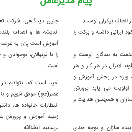
پیام مدیرعامل
از الطاف بیکران اوست.
چنین دیدگاهی، شرکت تعاون
د ارزانی داشته و برکت را
اندیشه ها و اهداف بلند
آموزش است پای به عرصه ی 
خدمت به بندگان اوست و
را با نونهالان، نوجوانان
د لایزال در هر کار و هر
است.
ه ویژه در بخش آموزش و
امید است که، بتوانیم در
 اولویت می یابد پرورش
عصر(عج) موفق شویم و با ت
 سازان و همچنین هدایت و
انتظارات خانواده ها، دان
زمینه آموزش و پرورش عل
ینده سازان و توجه جدی
برسانیم. انشاالله