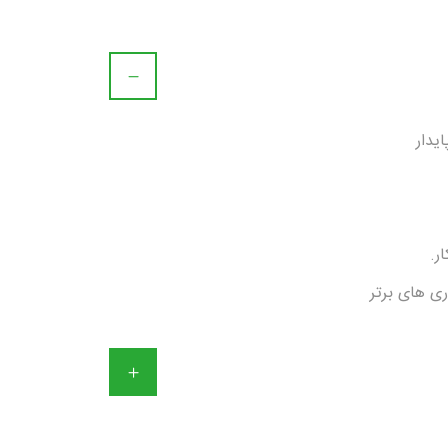
یدار
ر.
ی های برتر