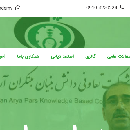
4220224-0910
cademy
قالات علمی
گالری
استعدادیابی
همکاری باما
اخب