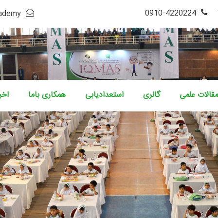
4220224-0910
cademy
قالات علمی
گالری
استعدادیابی
همکاری باما
اخب