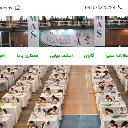
4220224-0910
cademy
قالات علمی
گالری
استعدادیابی
همکاری باما
اخب