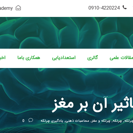
4220224-0910
cademy
قالات علمی
گالری
استعدادیابی
همکاری باما
اخب
ثیر آن بر مغز
رتکه
,
چرتکه
,
چرتکه و مغز
,
محاسبات ذهنی
,
یادگیری چرتکه
0